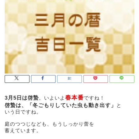
春本番
3月5日は啓蟄
。いよいよ
ですね！
啓蟄は、「冬ごもりしていた虫も動き出す」
と
いう日ですね。
庭のつつじなども、もうしっかり
蕾を
蓄えています。