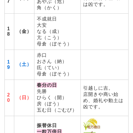
7
あやぶ（危）
は凶です。
角（かく）
不成就日
大安
1
（金）
なる（成）
8
亢（こう）
母倉（ぼそう）
赤口
おさん（納）
1
（土）
9
氐（てい）
母倉（ぼそう）
春分の日
引越しに吉。
先勝
店開きや商い始
2
（日）
ひらく（開）
0
め、婚礼や動土は
房（ぼう）
凶です。
五む日（ごむび）
振替休日
一粒万倍日