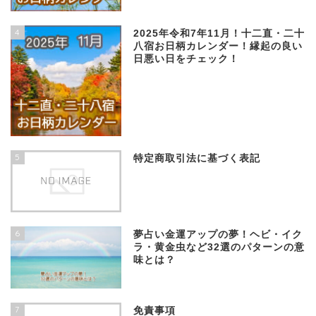
4
2025年令和7年11月！十二直・二十
八宿お日柄カレンダー！縁起の良い
日悪い日をチェック！
5
特定商取引法に基づく表記
6
夢占い金運アップの夢！ヘビ・イク
ラ・黄金虫など32選のパターンの意
味とは？
7
免責事項