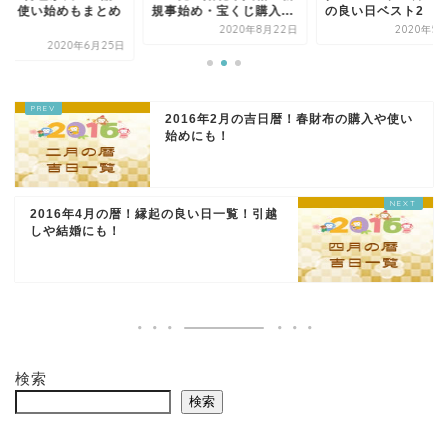
日・使い始めもまとめ
規事始め・宝くじ購入...
の良い日ベスト2
.
2020年8月22日
2020年5
2020年6月25日
2016年2月の吉日暦！春財布の購入や使い
始めにも！
2016年4月の暦！縁起の良い日一覧！引越
しや結婚にも！
検索
検索