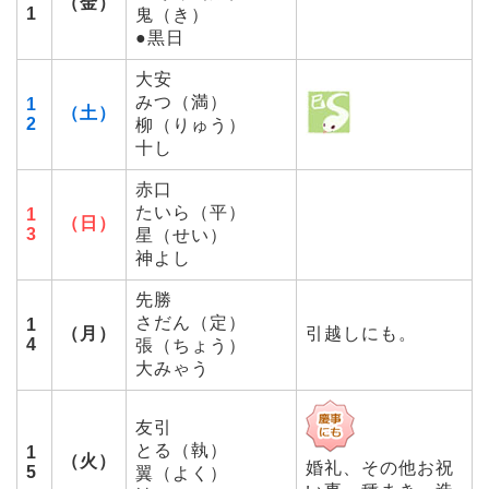
（金）
1
鬼（き）
●黒日
大安
みつ（満）
1
（土）
2
柳（りゅう）
十し
赤口
たいら（平）
1
（日）
3
星（せい）
神よし
先勝
さだん（定）
1
（月）
引越しにも。
4
張（ちょう）
大みゃう
友引
とる（執）
1
（火）
婚礼、その他お祝
5
翼（よく）