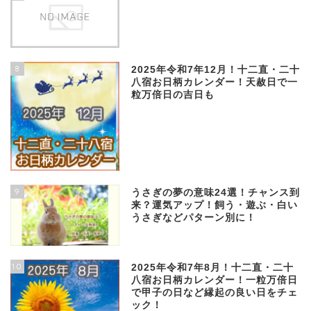
8
2025年令和7年12月！十二直・二十
八宿お日柄カレンダー！天赦日で一
粒万倍日の吉日も
9
うさぎの夢の意味24選！チャンス到
来？運気アップ！飼う・遊ぶ・白い
うさぎなどパターン別に！
10
2025年令和7年8月！十二直・二十
八宿お日柄カレンダー！一粒万倍日
で甲子の日など縁起の良い日をチェ
ック！