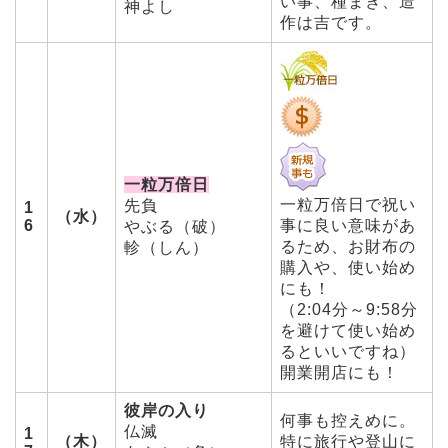
い事、種まき、造
神よし
作は吉です。
一粒万倍日
一粒万倍日で祝い
先負
1
（水）
6
事に良い意味があ
やぶる（破）
るため、お財布の
軫（しん）
購入や、使い始め
にも！
（2:04分～9:58分
を避けて使い始め
るといいですね）
開業開店にも！
彼岸の入り
何事も控えめに。
仏滅
1
（木）
特に旅行や登山に