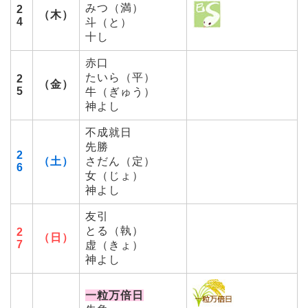
みつ（満）
2
（木）
4
斗（と）
十し
赤口
たいら（平）
2
（金）
5
牛（ぎゅう）
神よし
不成就日
先勝
2
（土）
さだん（定）
6
女（じょ）
神よし
友引
とる（執）
2
（日）
7
虚（きょ）
神よし
一粒万倍日