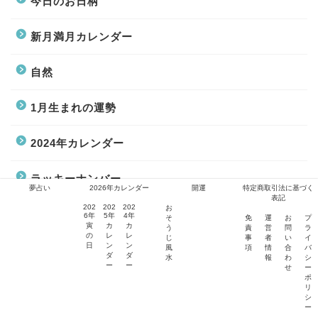
今日のお日柄
新月満月カレンダー
自然
1月生まれの運勢
2024年カレンダー
ラッキーナンバー
夢占い
2026年カレンダー
開運
特定商取引法に基づく
表記
202
202
202
お
選日
6年
5年
4年
そ
免
運
お
プ
寅
カ
カ
う
責
営
問
ラ
の
レ
レ
じ
事
者
い
イ
日
ン
ン
キッチン
風
項
情
合
バ
ダ
ダ
水
報
わ
シ
ー
ー
せ
ー
ポ
トイレ
リ
シ
ー