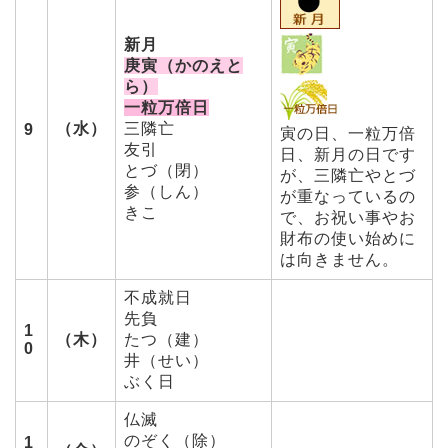
新月
庚寅（かのえと
ら）
一粒万倍日
（水）
三隣亡
9
寅の日、一粒万倍
友引
日、新月の日です
とづ（閉）
が、三隣亡やとづ
参（しん）
が重なっているの
きこ
で、お祝い事やお
財布の使い始めに
は向きません。
不成就日
先負
1
（木）
たつ（建）
0
井（せい）
ぶく日
仏滅
のぞく（除）
1