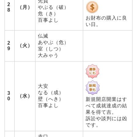
先負
2
（月）
やぶる（破）
8
危（き）
お財布の購入に良
百事よし
い日。
仏滅
あやぶ（危）
2
（火）
9
室（しつ）
大みゃう
大安
なる（成）
3
（水）
0
壁（へき）
新規開店開業はす
百事よし
べて成就達成の結
果を得て吉。
訴訟や談判には凶
です。
赤口