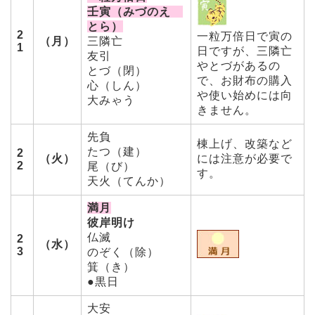
壬寅（みづのえ
とら）
2
一粒万倍日で寅の
（月）
三隣亡
1
日ですが、三隣亡
友引
やとづがあるの
とづ（閉）
で、お財布の購入
心（しん）
や使い始めには向
大みゃう
きません。
先負
棟上げ、改築など
たつ（建）
2
（火）
には注意が必要で
2
尾（び）
す。
天火（てんか）
満月
彼岸明け
仏滅
2
（水）
3
のぞく（除）
箕（き）
●黒日
大安