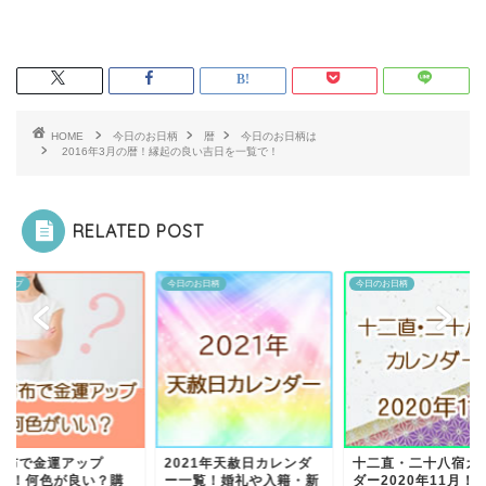
HOME
今日のお日柄
暦
今日のお日柄は
2016年3月の暦！縁起の良い吉日を一覧で！
RELATED POST
アップ
今日のお日柄
今日のお日柄
財布で金運アップ
2021年天赦日カレンダ
十二直・二十八宿カ
021！何色が良い？購
ー一覧！婚礼や入籍・新
ダー2020年11月！