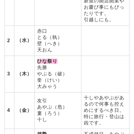
新規の開店開業や
お慶び事にもぴっ
たりです。
引越しにも。
赤口
とる（執）
（水）
2
壁（へき）
天おん
ひな祭り
先勝
3
（木）
やぶる（破）
奎（けい）
大みゃう
十しやあやぶがあ
友引
るので何事も控え
あやぶ（危）
4
（金）
めにするべき日。
婁（ろう）
特に旅行・登山は
十し
凶です。