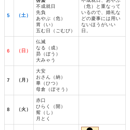
啓蟄
不成就日、あやぶ
不成就日
（危）と重なって
先負
いるので、婚礼な
（土）
5
あやぶ（危）
どの慶事には用い
胃（い）
ないほうがいい
五む日（ごむび）
日。
仏滅
なる（成）
（日）
6
昴（ぼう）
大みゃう
大安
おさん（納）
（月）
7
畢（ひつ）
母倉（ぼそう）
赤口
ひらく（開）
（火）
8
觜（し）
月とく