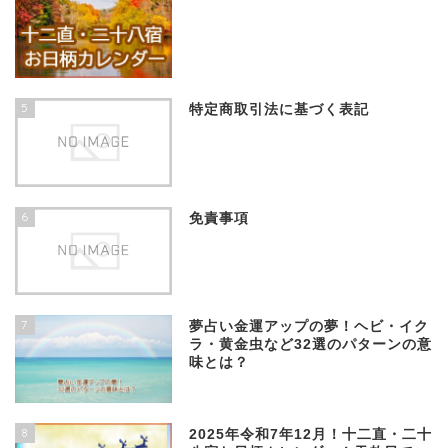
5
特定商取引法に基づく表記
6
免責事項
7
夢占い金運アップの夢！ヘビ・イク
ラ・黄金虫など32選のパターンの意
味とは？
8
2025年令和7年12月！十二直・二十