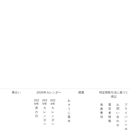
夢占い
2026年カレンダー
開運
特定商取引法に基づく
表記
202
202
202
お
6年
5年
4年
そ
免
運
お
プ
寅
カ
カ
う
責
営
問
ラ
の
レ
レ
じ
事
者
い
イ
日
ン
ン
風
項
情
合
バ
プライバシーポリシー
免責事項
ダ
ダ
水
報
わ
シ
ー
ー
せ
ー
2014–2026 Veryone
ポ