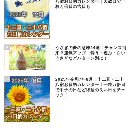
八宿お日柄カレンダー！天赦日で一
粒万倍日の吉日も
9
うさぎの夢の意味24選！チャンス到
来？運気アップ！飼う・遊ぶ・白い
うさぎなどパターン別に！
10
2025年令和7年8月！十二直・二十
八宿お日柄カレンダー！一粒万倍日
で甲子の日など縁起の良い日をチェ
ック！