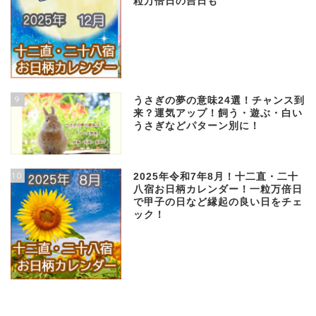
粒万倍日の吉日も
9
うさぎの夢の意味24選！チャンス到
来？運気アップ！飼う・遊ぶ・白い
うさぎなどパターン別に！
10
2025年令和7年8月！十二直・二十
八宿お日柄カレンダー！一粒万倍日
で甲子の日など縁起の良い日をチェ
ック！