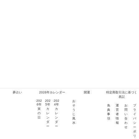
夢占い
2026年カレンダー
開運
特定商取引法に基づく
表記
202
202
202
お
6年
5年
4年
そ
免
運
お
プ
寅
カ
カ
う
責
営
問
ラ
の
レ
レ
じ
事
者
い
イ
日
ン
ン
風
項
情
合
バ
プライバシーポリシー
免責事項
ダ
ダ
水
報
わ
シ
ー
ー
せ
ー
2014–2026 Veryone
ポ
リ