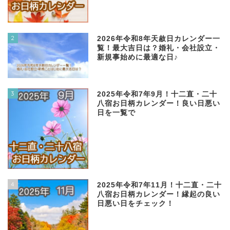
2
2026年令和8年天赦日カレンダー一
覧！最大吉日は？婚礼・会社設立・
新規事始めに最適な日♪
3
2025年令和7年9月！十二直・二十
八宿お日柄カレンダー！良い日悪い
日を一覧で
4
2025年令和7年11月！十二直・二十
八宿お日柄カレンダー！縁起の良い
日悪い日をチェック！