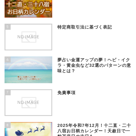
5
特定商取引法に基づく表記
6
夢占い金運アップの夢！ヘビ・イク
ラ・黄金虫など32選のパターンの意
味とは？
7
免責事項
8
2025年令和7年12月！十二直・二十
八宿お日柄カレンダー！天赦日で一