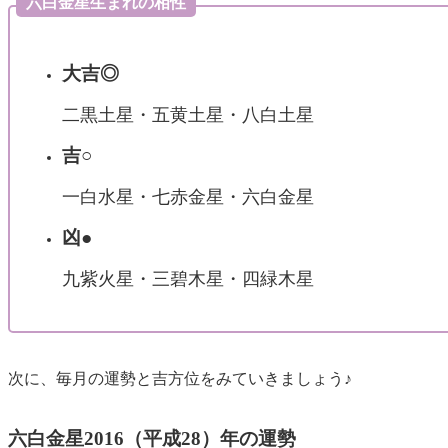
六白金星生まれの相性
大吉◎
二黒土星・五黄土星・八白土星
吉○
一白水星・七赤金星・六白金星
凶●
九紫火星・三碧木星・四緑木星
次に、毎月の運勢と吉方位をみていきましょう♪
六白金星2016（平成28）年の運勢