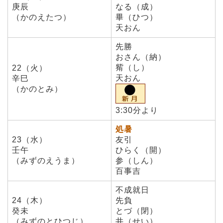
庚辰
なる（成）
（かのえたつ）
畢（ひつ）
天おん
先勝
おさん（納）
觜（し）
22（火）
天おん
辛巳
（かのとみ）
3:30分より
処暑
23（水）
友引
壬午
ひらく（開）
（みずのえうま）
参（しん）
百事吉
不成就日
24（木）
先負
癸未
とづ（閉）
（みずのとひつじ）
井（せい）