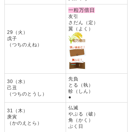
一粒万倍日
友引
さだん（定）
翼（よく）
29（火）
戊子
（つちのえね）
先負
30（水）
とる（執）
己丑
軫（しん）
（つちのとうし）
●
仏滅
31（木）
やぶる（破）
庚寅
角（かく）
（かのえとら）
ぶく日