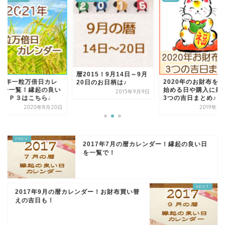
暦2015！9月14日～9月
021年一粒万倍日カレ
2020年のお財布を
20日のお日柄は♪
ダー一覧！縁起の良い
始める日や購入に最
2015年9月9日
ＴＯＰ３はこちら♩
3つの吉日まとめ♪
2020年8月20日
2019年1
2017年7月の暦カレンダー！縁起の良い日
を一覧で！
2017年9月の暦カレンダー！お財布買い替
えの吉日も！