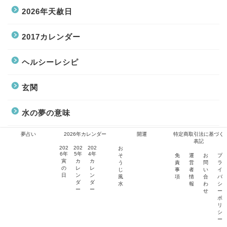
2026年天赦日
2017カレンダー
ヘルシーレシピ
玄関
水の夢の意味
夢占い
2026年カレンダー
開運
特定商取引法に基づく
2026年寅の日
表記
202
202
202
お
6年
5年
4年
そ
免
運
お
プ
寅
カ
カ
おそうじ風水
う
責
営
問
ラ
の
レ
レ
じ
事
者
い
イ
日
ン
ン
風
項
情
合
バ
ダ
ダ
水
報
わ
シ
マインドフルネス
ー
ー
せ
ー
ポ
リ
シ
開運
ー