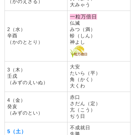
（かのえさる）
大みゃう
一粒万倍日
仏滅
2（水）
みつ（満）
辛酉
軫（しん）
（かのととり）
神よし
大安
3（木）
たいら（平）
壬戌
角（かく）
（みずのえいぬ）
大くわ
赤口
4（金）
さだん（定）
癸亥
亢（こう）
（みずのとい）
ぢう日
不成就日
5（土）
先勝