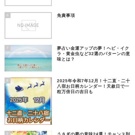
6
免責事項
7
夢占い金運アップの夢！ヘビ・イク
ラ・黄金虫など32選のパターンの意
味とは？
8
2025年令和7年12月！十二直・二十
八宿お日柄カレンダー！天赦日で一
粒万倍日の吉日も
9
うさぎの夢の意味24選！チャンス到