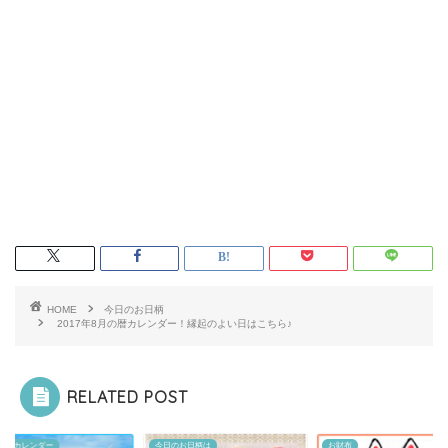
HOME
今日のお日柄
2017年8月の暦カレンダー！縁起のよい日はこちら♪
RELATED POST
21年暦カレンダー
今日のお日柄は
お財布