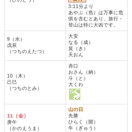
3:11分より
あやぶ（危）は万事に危
惧を含むとあり、旅行・
登山は特に大凶です。
大安
9（水）
なる（成）
戊辰
箕（き）
（つちのえたつ）
天おん
赤口
おさん（納）
10（木）
斗（と）
己巳
大くわ
（つちのとみ）
山の日
11（金）
先勝
ひらく（開）
庚午
牛（ぎゅう）
（かのえうま）