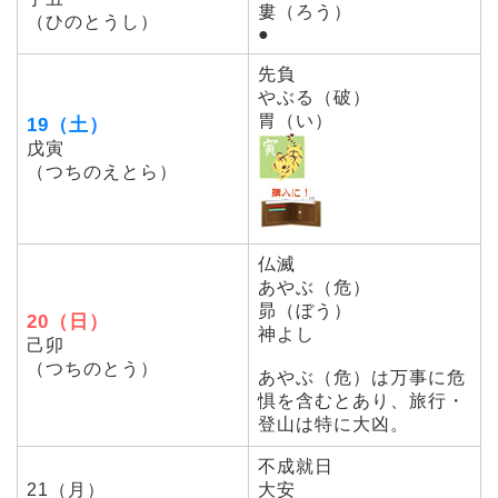
婁（ろう）
（ひのとうし）
●
先負
やぶる（破）
胃（い）
19（土）
戊寅
（つちのえとら）
仏滅
あやぶ（危）
昴（ぼう）
20（日）
神よし
己卯
（つちのとう）
あやぶ（危）は万事に危
惧を含むとあり、旅行・
登山は特に大凶。
不成就日
21（月）
大安