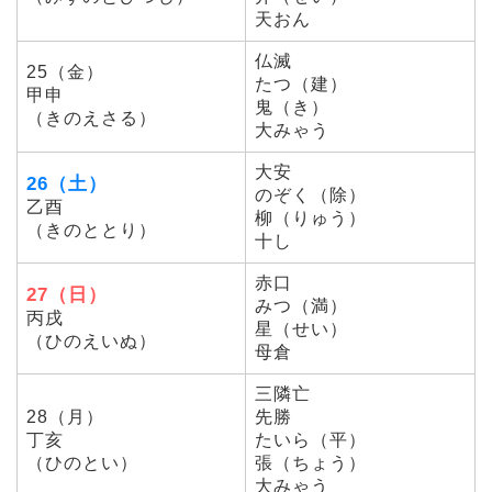
天おん
仏滅
25（金）
たつ（建）
甲申
鬼（き）
（きのえさる）
大みゃう
大安
26（土）
のぞく（除）
乙酉
柳（りゅう）
（きのととり）
十し
赤口
27（日）
みつ（満）
丙戌
星（せい）
（ひのえいぬ）
母倉
三隣亡
28（月）
先勝
丁亥
たいら（平）
（ひのとい）
張（ちょう）
大みゃう