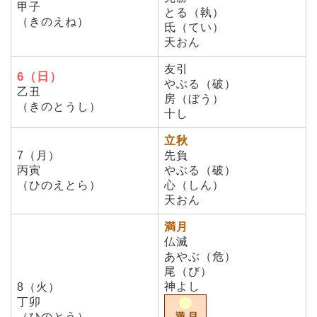
甲子
とる（執）
（きのえね）
氐（てい）
天おん
友引
6（日）
やぶる（破）
乙丑
房（ぼう）
（きのとうし）
十し
立秋
7（月）
先負
丙寅
やぶる（破）
（ひのえとら）
心（しん）
天おん
満月
仏滅
あやぶ（危）
尾（び）
神よし
8（火）
丁卯
（ひのとう）