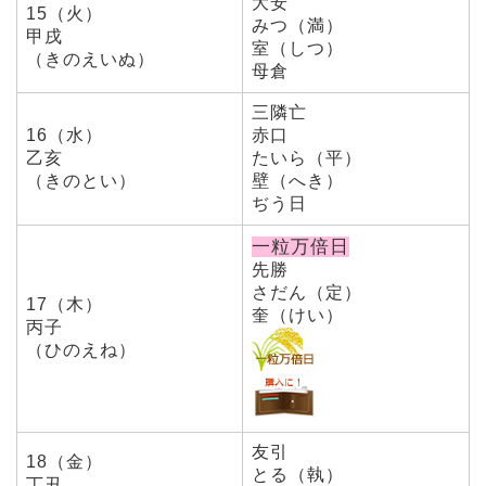
大安
15（火）
みつ（満）
甲戌
室（しつ）
（きのえいぬ）
母倉
三隣亡
16（水）
赤口
乙亥
たいら（平）
（きのとい）
壁（へき）
ぢう日
一粒万倍日
先勝
さだん（定）
17（木）
奎（けい）
丙子
（ひのえね）
友引
18（金）
とる（執）
丁丑