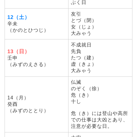
ぶく日
友引
12（土）
とづ（閉）
辛未
女（じょ）
（かのとひつじ）
大みゃう
不成就日
13（日）
先負
たつ（建）
壬申
虚（きょ）
（みずのえさる）
大みゃう
仏滅
のぞく（徐）
危（き）
14（月）
十し
癸酉
（みずのととり）
危（き）には登山や高所
での仕事は大凶とあり、
注意が必要な日。