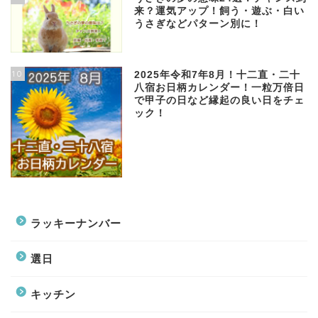
来？運気アップ！飼う・遊ぶ・白い
うさぎなどパターン別に！
10
2025年令和7年8月！十二直・二十
八宿お日柄カレンダー！一粒万倍日
で甲子の日など縁起の良い日をチェ
ック！
ラッキーナンバー
選日
キッチン