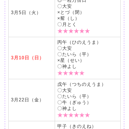
◎一粒万倍日
〇大安
×とづ（閉）
3月5日（火）
×觜（し）
〇月とく
★★★★★★
丙午（ひのえうま）
〇大安
〇たいら（平）
3月10日（日）
×星（せい）
〇神よし
★★★★★
戊午（つちのえうま）
〇大安
〇たいら（平）
3月22日（金）
〇牛（ぎゅう）
〇神よし
★★★★★★
甲子（きのえね）