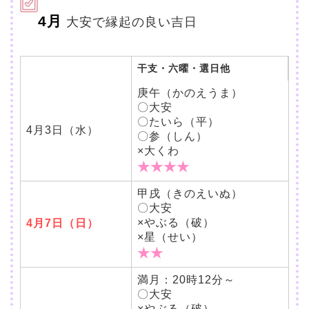
4月
大安で縁起の良い吉日
干支・六曜・選日他
庚午（かのえうま）
〇大安
〇たいら（平）
4月3日（水）
〇参（しん）
×大くわ
★★★★
甲戌（きのえいぬ）
〇大安
×やぶる（破）
4月7日（日）
×星（せい）
★★
満月：20時12分～
〇大安
×やぶる（破）