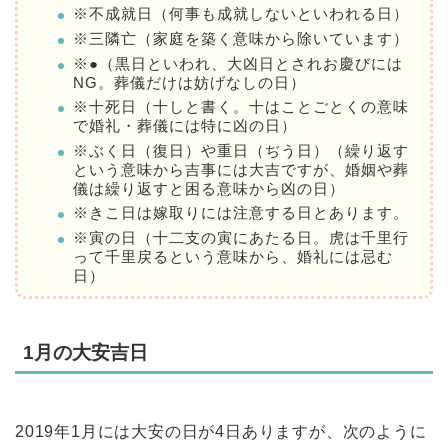
※不成就日（何事も成就しないといわれる日）
※三隣亡（家庭を築く意味から除いています）
※●（黒日といわれ、大凶日とされお慶びには
NG。葬儀だけは妨げなしの日）
※十死日（十しと書く。十はことごとくの意味
で婚礼・葬儀には特に凶の日）
※ぶく日（復日）や重日（ぢう日）（繰り返す
という意味から吉事には大吉ですが、婚姻や葬
儀は繰り返すと困る意味から凶の日）
※きこ日は嫁取りには注意する日とあります。
※寅の日（十二支の寅にあたる日。虎は千里行
って千里戻るという意味から、婚礼には忌む
日）
1月の大安吉日
2019年1月には大安の日が4日ありますが、次のように