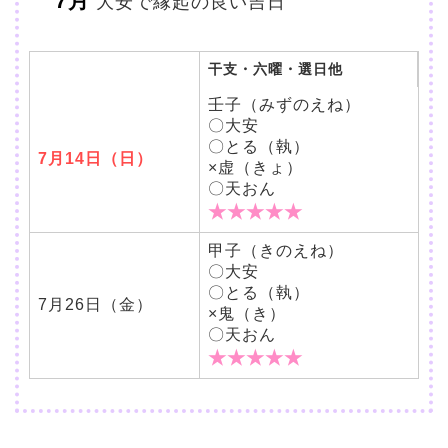
7月
大安で縁起の良い吉日
干支・六曜・選日他
壬子（みずのえね）
〇大安
〇とる（執）
7月14日（日）
×虚（きょ）
〇天おん
★★★★★
甲子（きのえね）
〇大安
〇とる（執）
7月26日（金）
×鬼（き）
〇天おん
★★★★★