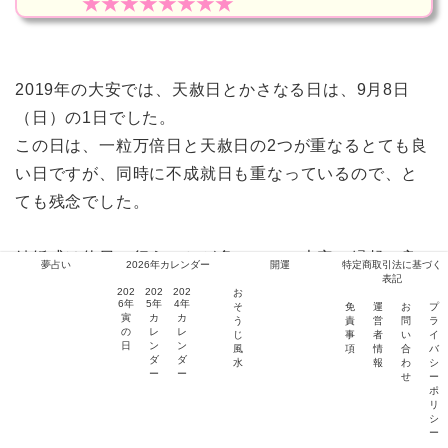
★★★★★★★★
2019年の大安では、天赦日とかさなる日は、9月8日
（日）の1日でした。
この日は、一粒万倍日と天赦日の2つが重なるとても良
い日ですが、同時に不成就日も重なっているので、と
ても残念でした。
結婚式は休日に行うことが多いので、大安で縁起の良
夢占い
2026年カレンダー
開運
特定商取引法に基づく
表記
い日がうまく重なっていないことも多いですね。
202
202
202
お
6年
5年
4年
そ
免
運
お
プ
寅
カ
カ
う
責
営
問
ラ
の
レ
レ
じ
事
者
い
イ
その場合は、入籍のみを最大吉日に行うという方法も
日
ン
ン
風
項
情
合
バ
ダ
ダ
水
報
わ
シ
ありますね！
ー
ー
せ
ー
ポ
リ
シ
ー