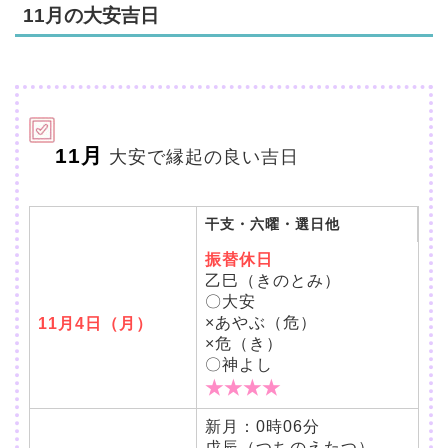
11月の大安吉日
11月
大安で縁起の良い吉日
干支・六曜・選日他
振替休日
乙巳（きのとみ）
〇大安
×あやぶ（危）
11月4日（月）
×危（き）
〇神よし
★★★★
新月：0時06分
戊辰（つちのえたつ）