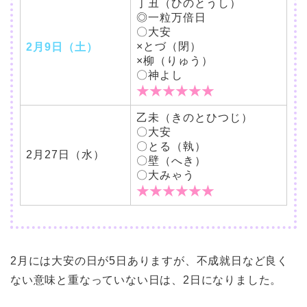
丁丑（ひのとうし）
◎一粒万倍日
〇大安
×とづ（閉）
2月9日（土）
×柳（りゅう）
〇神よし
★★★★★★
乙未（きのとひつじ）
〇大安
〇とる（執）
2月27日（水）
〇壁（へき）
〇大みゃう
★★★★★★
2月には大安の日が5日ありますが、不成就日など良く
ない意味と重なっていない日は、2日になりました。