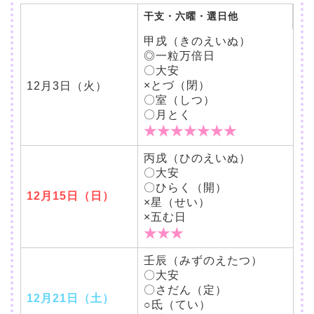
干支・六曜・選日他
甲戌（きのえいぬ）
◎一粒万倍日
〇大安
×とづ（閉）
12月3日（火）
〇室（しつ）
〇月とく
★★★★★★★
丙戌（ひのえいぬ）
〇大安
〇ひらく（開）
12月15日（日）
×星（せい）
×五む日
★★★
壬辰（みずのえたつ）
〇大安
〇さだん（定）
12月21日（土）
○氐（てい）