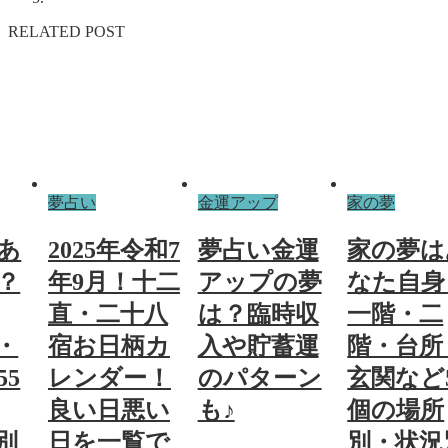
RELATED POST
夢占い
金運アップ
家の夢
あ
2025年令和7
夢占い金運
家の夢は
？
年9月！十二
アップの夢
なた自身
直・二十八
は？臨時収
一階・二
・
宿お日柄カ
入や貯蓄運
階・台所
5
レンダー！
のパターン
玄関など
良い日悪い
も♪
個の場所
別
日を一覧で
別・状況