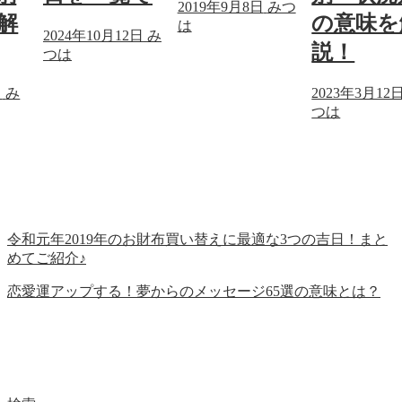
2019年9月8日
みつ
解
の意味を
は
2024年10月12日
み
説！
つは
日
み
2023年3月12
つは
令和元年2019年のお財布買い替えに最適な3つの吉日！まと
めてご紹介♪
恋愛運アップする！夢からのメッセージ65選の意味とは？