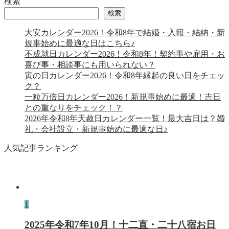
検索
検索
大安カレンダー2026！令和8年で結婚・入籍・結納・新
規事始めに最適な日はこちら♪
不成就日カレンダー2026！令和8年！契約事や雇用・お
喜び事・相談事にも用いられない？
寅の日カレンダー2026！令和8年縁起の良い日をチェッ
ク？
一粒万倍日カレンダー2026！新規事始めに最適！吉日
との重なりをチェック！？
2026年令和8年天赦日カレンダー一覧！最大吉日は？婚
礼・会社設立・新規事始めに最適な日♪
人気記事ランキング
1
2025年令和7年10月！十二直・二十八宿お日