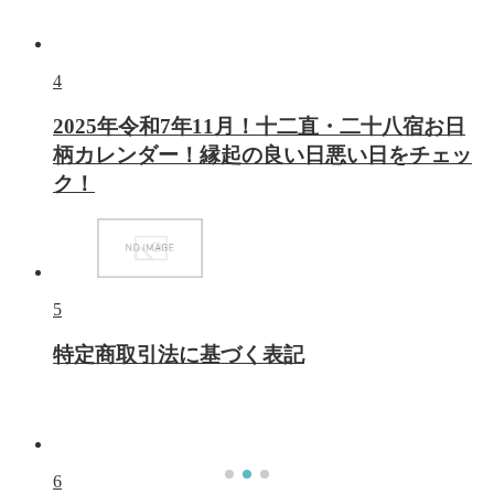
4
2025年令和7年11月！十二直・二十八宿お日
柄カレンダー！縁起の良い日悪い日をチェッ
ク！
5
特定商取引法に基づく表記
6