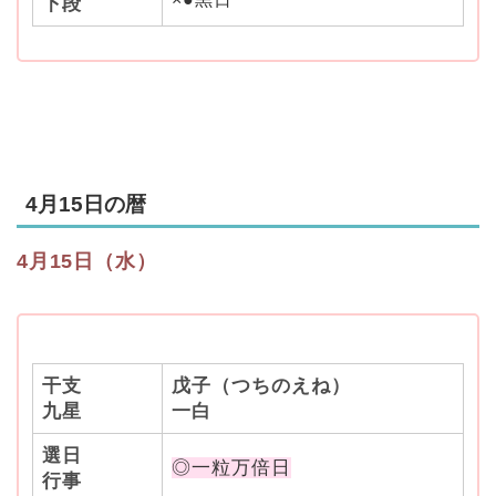
下段
4月15日の暦
4月15日（水）
干支
戊子（つちのえね）
九星
一白
選日
◎一粒万倍日
行事