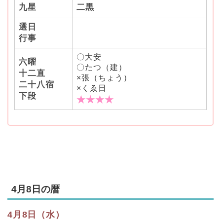
九星
二黒
選日
行事
〇大安
六曜
〇たつ（建）
十二直
×張（ちょう）
二十八宿
×くゑ日
下段
★★★★
4月8日の暦
4月8日（水）