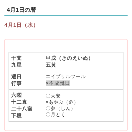
4月1日の暦
4月1日（水）
干支
甲戌（きのえいぬ）
九星
五黄
選日
エイプリルフール
×不成就日
行事
六曜
〇大安
十二直
×あやぶ（危）
〇参（しん）
二十八宿
〇月とく
下段