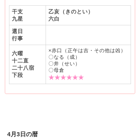
干支
乙亥（きのとい）
九星
六白
選日
行事
×赤口（正午は吉・その他は凶）
六曜
〇なる（成）
十二直
〇井（せい）
二十八宿
〇母倉
下段
★★★★★★
4月3日の暦