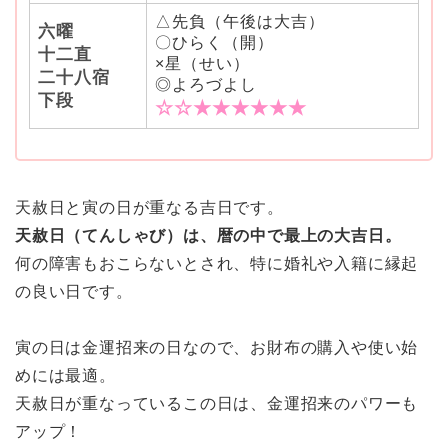
△先負（午後は大吉）
六曜
〇ひらく（開）
十二直
×星（せい）
二十八宿
◎よろづよし
下段
☆☆★★★★★★
天赦日と寅の日が重なる吉日です。
天赦日（てんしゃび）は、暦の中で最上の大吉日。
何の障害もおこらないとされ、特に婚礼や入籍に縁起
の良い日です。
寅の日は金運招来の日なので、お財布の購入や使い始
めには最適。
天赦日が重なっているこの日は、金運招来のパワーも
アップ！