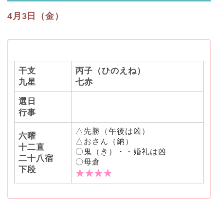
4月3日（金）
干支
丙子（ひのえね）
九星
七赤
選日
行事
△先勝（午後は凶）
六曜
△おさん（納）
十二直
〇鬼（き）・・婚礼は凶
二十八宿
〇母倉
下段
★★★★