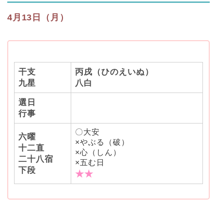
4月13日（月）
干支
丙戌（ひのえいぬ）
九星
八白
選日
行事
〇大安
六曜
×やぶる（破）
十二直
×心（しん）
二十八宿
×五む日
下段
★★