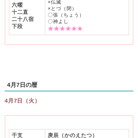
×仏滅
六曜
×とづ（閉）
十二直
〇張（ちょう）
二十八宿
〇神よし
下段
★★★★★★
4月7日の暦
4月7日（火）
干支
庚辰（かのえたつ）