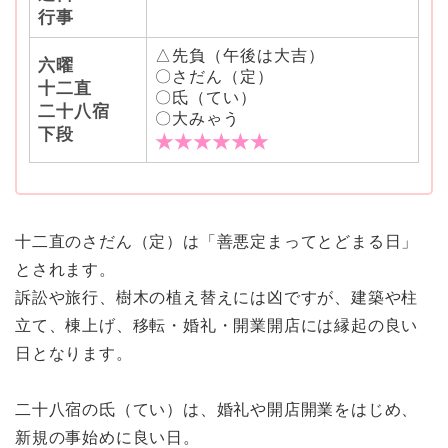
行事
△先負（午後は大吉）
六曜
〇さだん（定）
十二直
〇氐（てい）
二十八宿
〇大みゃう
下段
★★★★★★
十二直のさだん（定）は「善悪定まってとどまる日」
とされます。
訴訟や旅行、樹木の植え替えには凶ですが、建築や柱
立て、棟上げ、移転・婚礼・開業開店には縁起の良い
日となります。
二十八宿の氐（てい）は、婚礼や開店開業をはじめ、
新規の事始めに良い日。