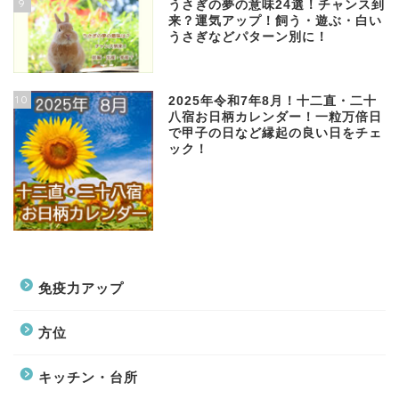
9
うさぎの夢の意味24選！チャンス到
来？運気アップ！飼う・遊ぶ・白い
うさぎなどパターン別に！
10
2025年令和7年8月！十二直・二十
八宿お日柄カレンダー！一粒万倍日
で甲子の日など縁起の良い日をチェ
ック！
免疫力アップ
方位
キッチン・台所