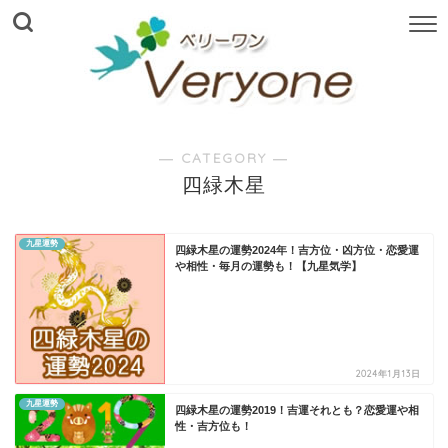
― CATEGORY ―
四緑木星
九星運勢
四緑木星の運勢2024年！吉方位・凶方位・恋愛運
や相性・毎月の運勢も！【九星気学】
2024年1月13日
九星運勢
四緑木星の運勢2019！吉運それとも？恋愛運や相
性・吉方位も！