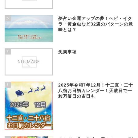
6
夢占い金運アップの夢！ヘビ・イク
ラ・黄金虫など32選のパターンの意
味とは？
7
免責事項
8
2025年令和7年12月！十二直・二十
八宿お日柄カレンダー！天赦日で一
粒万倍日の吉日も