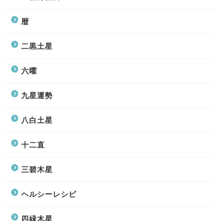
暦
二黒土星
六曜
九星運勢
八白土星
十二直
三碧木星
ヘルシーレシピ
四緑木星