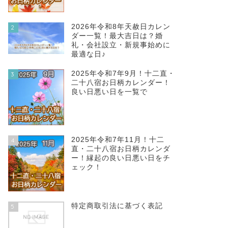
2026年令和8年天赦日カレン
2
ダー一覧！最大吉日は？婚
礼・会社設立・新規事始めに
最適な日♪
2025年令和7年9月！十二直・
3
二十八宿お日柄カレンダー！
良い日悪い日を一覧で
2025年令和7年11月！十二
4
直・二十八宿お日柄カレンダ
ー！縁起の良い日悪い日をチ
ェック！
特定商取引法に基づく表記
5