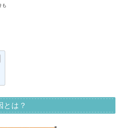
分も
！
因とは？