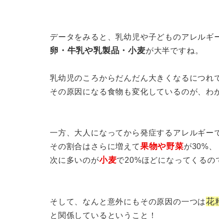
データをみると、乳幼児や子どものアレルギ
卵・牛乳や乳製品・小麦
が大半ですね。
乳幼児のころからだんだん大きくなるにつれ
その原因になる食物も変化しているのが、わ
一方、大人になってから発症するアレルギー
果物や野菜
その割合はさらに増えて
が
30%、
小麦
次に多いのが
で
20%
ほどになってくるの
花
そして、なんと意外にもその原因の一つは
と関係しているということ！