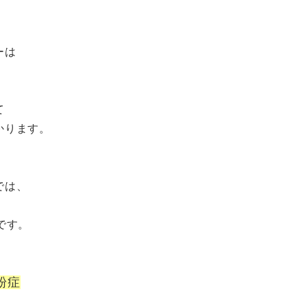
ーは
て
かります。
では、
です。
粉症