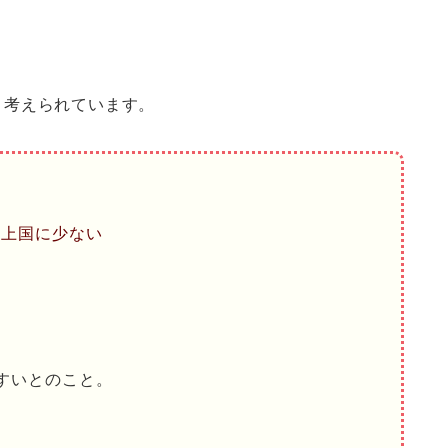
と考えられています。
途上国に少ない
。
すいとのこと。