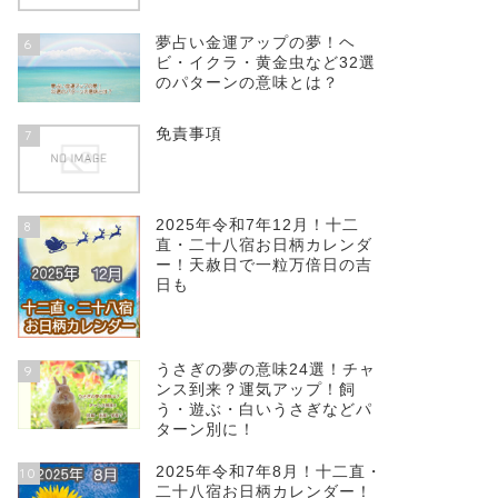
夢占い金運アップの夢！ヘ
6
ビ・イクラ・黄金虫など32選
のパターンの意味とは？
免責事項
7
2025年令和7年12月！十二
8
直・二十八宿お日柄カレンダ
ー！天赦日で一粒万倍日の吉
日も
うさぎの夢の意味24選！チャ
9
ンス到来？運気アップ！飼
う・遊ぶ・白いうさぎなどパ
ターン別に！
2025年令和7年8月！十二直・
10
二十八宿お日柄カレンダー！