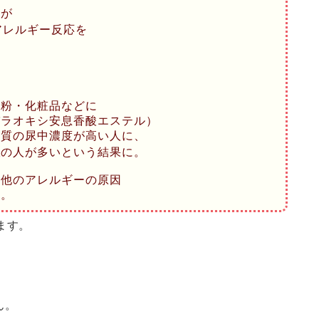
造が
アレルギー反応を
き粉・化粧品などに
パラオキシ安息香酸エステル）
物質の尿中濃度が高い人に、
性
の人が多いという結果に。
の他のアレルギーの原因
す。
ます。
ん。