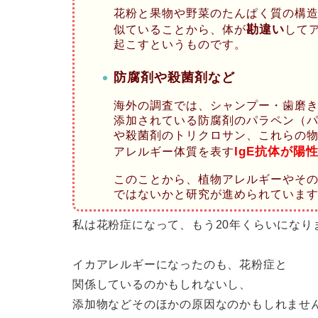
花粉と果物や野菜のたんぱく質の構
勘違い
似ていることから、体が
して
起こすというものです。
防腐剤や殺菌剤など
海外の調査では、シャンプー・歯磨
添加されている防腐剤のパラペン（
や殺菌剤のトリクロサン、これらの
IgE抗体が陽
アレルギー体質を表す
このことから、植物アレルギーやそ
ではないかと研究が進められていま
私は花粉症になって、もう20年くらいになり
イカアレルギーになったのも、花粉症と
関係しているのかもしれないし、
添加物などそのほかの原因なのかもしれませ