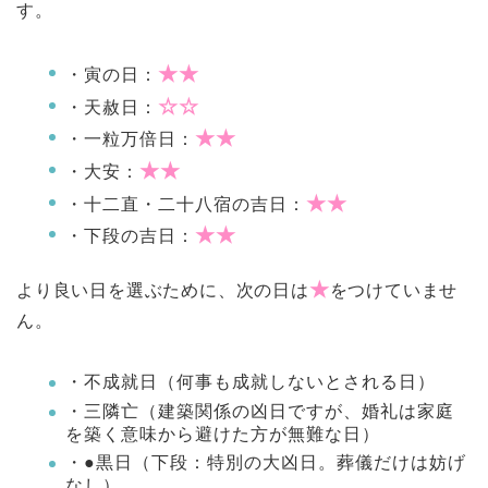
す。
★★
・寅の日：
☆☆
・天赦日：
★★
・一粒万倍日：
★★
・大安：
★★
・十二直・二十八宿の吉日：
★★
・下段の吉日：
★
より良い日を選ぶために、次の日は
をつけていませ
ん。
・不成就日（何事も成就しないとされる日）
・三隣亡（建築関係の凶日ですが、婚礼は家庭
を築く意味から避けた方が無難な日）
・●黒日（下段：特別の大凶日。葬儀だけは妨げ
なし）