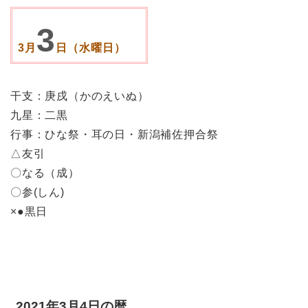
3
3月
日（水曜日）
干支：庚戌（かのえいぬ）
九星：二黒
行事：ひな祭・耳の日・新潟補佐押合祭
△友引
〇なる（成）
〇参(しん)
×●黒日
2021年3月4日の暦