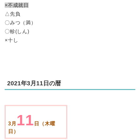
×不成就日
△先負
〇みつ（満）
〇軫(しん)
×十し
2021年3月11日の暦
11
3月
日（木曜
日）