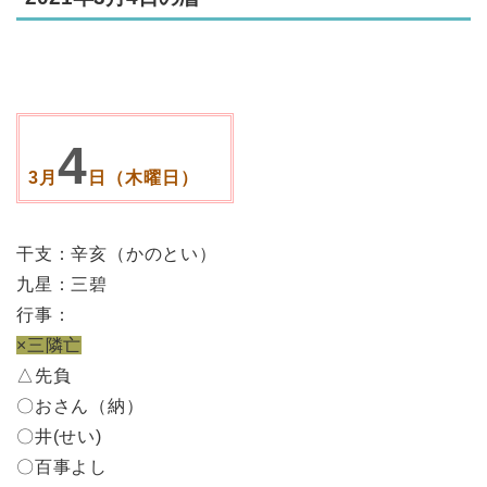
4
3月
日（木曜日）
干支：辛亥（かのとい）
九星：三碧
行事：
×三隣亡
△先負
〇おさん（納）
〇井(せい)
〇百事よし