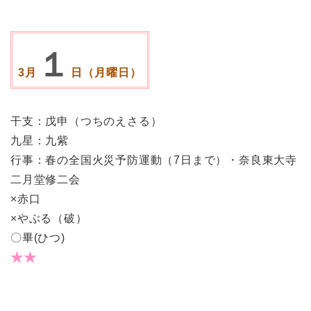
１
3月
日（月曜日）
干支：戊申（つちのえさる）
九星：九紫
行事：春の全国火災予防運動（7日まで）・奈良東大寺
二月堂修二会
×赤口
×やぶる（破）
〇畢(ひつ)
★★