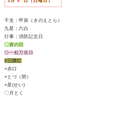
3月
日（日曜日）
干支：甲寅（きのえとら）
九星：六白
行事：消防記念日
〇寅の日
◎一粒万倍日
×三隣亡
×赤口
×とづ（閉）
×星(せい)
〇月とく