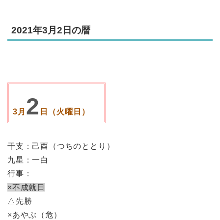
2021年3月2日の暦
2
3月
日（火曜日）
干支：己酉（つちのととり）
九星：一白
行事：
×不成就日
△先勝
×あやぶ（危）