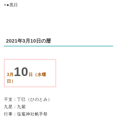
×●黒日
2021年3月10日の暦
10
3月
日（水曜
日）
干支：丁巳（ひのとみ）
九星：九紫
行事：塩竈神社帆手祭