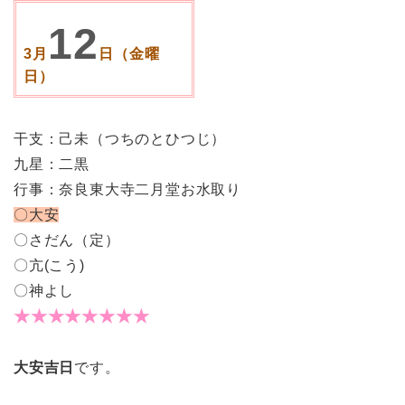
12
3月
日（金曜
日）
干支：己未（つちのとひつじ）
九星：二黒
行事：奈良東大寺二月堂お水取り
〇大安
〇さだん（定）
〇亢(こう)
〇神よし
★★★★★★★★
大安吉日
です。