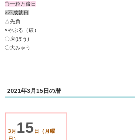
◎一粒万倍日
×不成就日
△先負
×やぶる（破）
〇房(ぼう)
〇大みゃう
2021年3月15日の暦
15
3月
日（月曜
日）