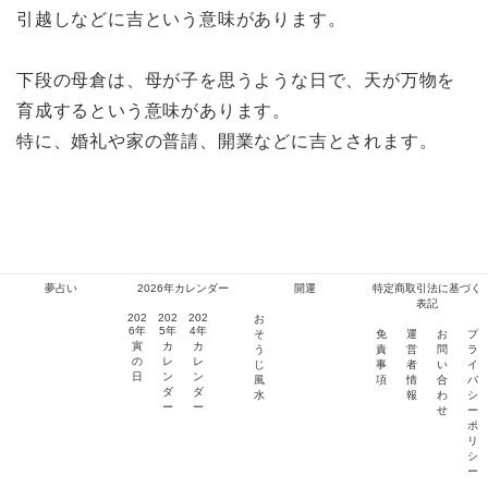
引越しなどに吉という意味があります。
下段の母倉は、母が子を思うような日で、天が万物を
育成するという意味があります。
特に、婚礼や家の普請、開業などに吉とされます。
2021年3月17日の暦
夢占い
2026年カレンダー
開運
特定商取引法に基づく
表記
202
202
202
お
6年
5年
4年
そ
免
運
お
プ
寅
カ
カ
う
責
営
問
ラ
の
レ
レ
じ
事
者
い
イ
日
ン
ン
風
項
情
合
バ
ダ
ダ
水
報
わ
シ
17
ー
ー
せ
ー
ポ
3月
日（水曜
リ
シ
日）
ー