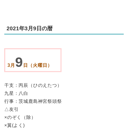
2021年3月9日の暦
9
3月
日（火曜日）
干支：丙辰（ひのえたつ）
九星：八白
行事：茨城鹿島神宮祭頭祭
△友引
×のぞく（除）
×翼(よく)