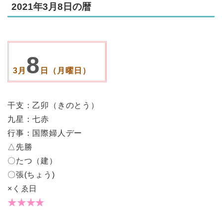
2021年3月8日の暦
8
3月
日（月曜日）
干支：乙卯（きのとう）
九星：七赤
行事：国際婦人デー
△先勝
〇たつ（建）
〇張(ちょう)
×くゑ日
★★★★