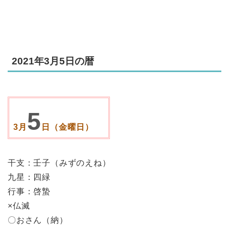
2021年3月5日の暦
5
3月
日（金曜日）
干支：壬子（みずのえね）
九星：四緑
行事：啓蟄
×仏滅
〇おさん（納）