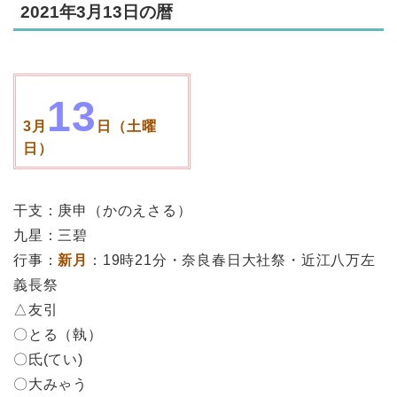
2021年3月13日の暦
13
3月
日（土曜
日）
干支：庚申（かのえさる）
九星：三碧
行事：
新月
：19時21分・奈良春日大社祭・近江八万左
義長祭
△友引
〇とる（執）
〇氐(てい)
〇大みゃう