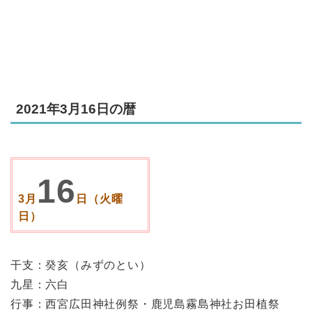
2021年3月16日の暦
16
3月
日（火曜
日）
干支：癸亥（みずのとい）
九星：六白
行事：西宮広田神社例祭・鹿児島霧島神社お田植祭