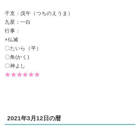
干支：戊午（つちのえうま）
九星：一白
行事：
×仏滅
〇たいら（平）
〇角(かく)
〇神よし
★★★★★★
2021年3月12日の暦