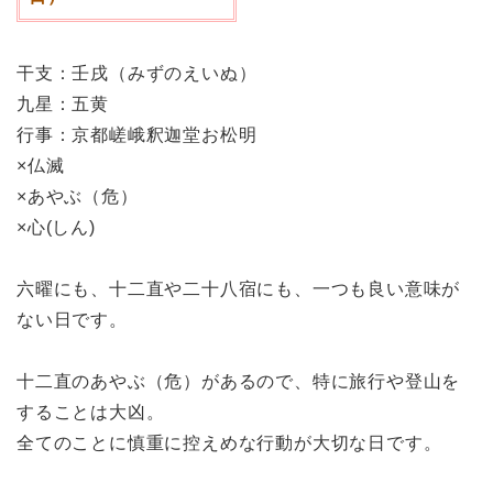
干支：壬戌（みずのえいぬ）
九星：五黄
行事：京都嵯峨釈迦堂お松明
×仏滅
×あやぶ（危）
×心(しん)
六曜にも、十二直や二十八宿にも、一つも良い意味が
ない日です。
十二直のあやぶ（危）があるので、特に旅行や登山を
することは大凶。
全てのことに慎重に控えめな行動が大切な日です。