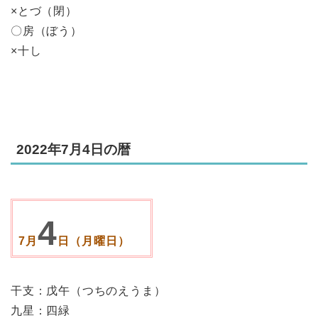
×とづ（閉）
〇房（ぼう）
×十し
2022年7月4日の暦
4
7月
日（月曜日）
干支：戊午（つちのえうま）
九星：四緑