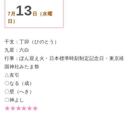
13
7月
日（水曜
日）
干支：丁卯（ひのとう）
九星：六白
行事：ぼん迎え火・日本標準時刻制定記念日・東京靖
国神社みたま祭
△友引
〇なる（成）
〇壁（へき）
〇神よし
★★★★★★