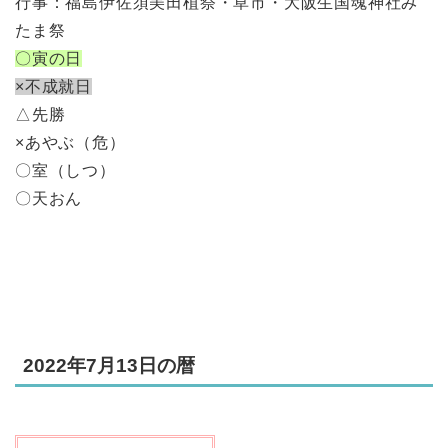
行事：福島伊佐須美田植祭・草市・大阪生国魂神社み
たま祭
〇寅の日
×不成就日
△先勝
×あやぶ（危）
〇室（しつ）
〇天おん
2022年7月13日の暦