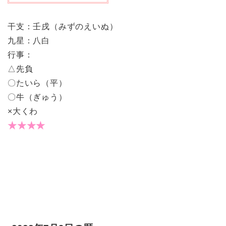
干支：壬戌（みずのえいぬ）
九星：八白
行事：
△先負
〇たいら（平）
〇牛（ぎゅう）
×大くわ
★★★★