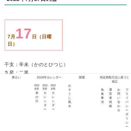
17
7月
日（日曜
日）
干支：辛未（かのとひつじ）
九星：二黒
夢占い
2026年カレンダー
開運
特定商取引法に基づく
行事:京都八坂神社祇園祭・京都松尾大社御田植祭
表記
202
202
202
お
×赤口
6年
5年
4年
そ
免
運
お
プ
寅
カ
カ
う
責
営
問
ラ
〇たつ（建）
の
レ
レ
じ
事
者
い
イ
日
ン
ン
風
項
情
合
バ
〇昴（ぼう）
ダ
ダ
水
報
わ
シ
ー
ー
せ
ー
〇大みゃう
ポ
リ
★★★★★★
シ
ー