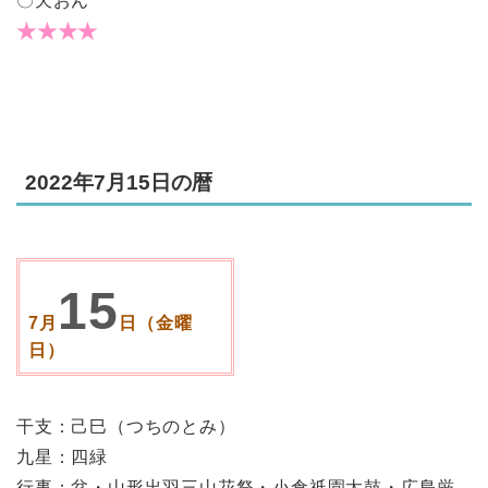
〇天おん
★★★★
2022年7月15日の暦
15
7月
日（金曜
日）
干支：己巳（つちのとみ）
九星：四緑
行事：盆・山形出羽三山花祭・小倉祇園太鼓・広島厳