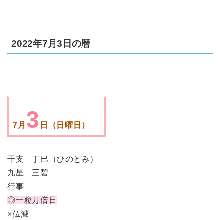
2022年7月3日の暦
3
7月
日（日曜日）
干支：丁巳（ひのとみ）
九星：三碧
行事：
◎一粒万倍日
×仏滅