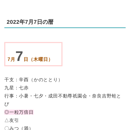
2022年7月7日の暦
7
7月
日（木曜日）
干支：辛酉（かのととり）
九星：七赤
行事：小暑・七夕・成田不動尊祇園会・奈良吉野蛙と
び
◎一粒万倍日
△友引
〇みつ（満）