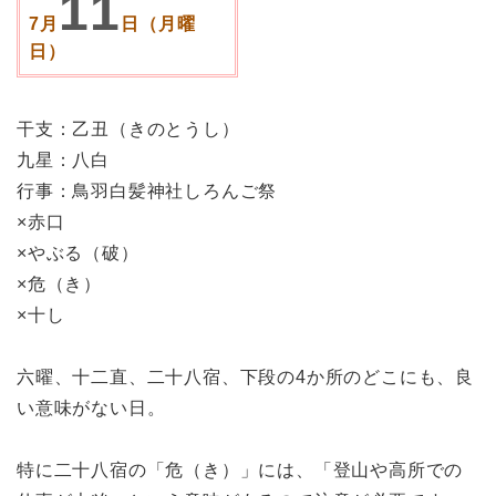
11
7月
日（月曜
日）
干支：乙丑（きのとうし）
九星：八白
行事：鳥羽白髪神社しろんご祭
×赤口
×やぶる（破）
×危（き）
×十し
六曜、十二直、二十八宿、下段の4か所のどこにも、良
い意味がない日。
特に二十八宿の「危（き）」には、「登山や高所での