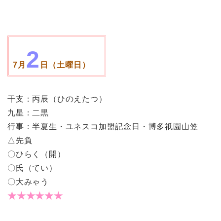
2
7月
日（土曜日）
干支：丙辰（ひのえたつ）
九星：二黒
行事：半夏生・ユネスコ加盟記念日・博多祇園山笠
△先負
〇ひらく（開）
〇氏（てい）
〇大みゃう
★★★★★★