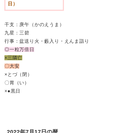
日）
干支：庚午（かのえうま）
九星：三碧
行事：盆送り火・藪入り・えんま詣り
◎一粒万倍日
×三隣亡
〇大安
×とづ（閉）
〇胃（い）
×●黒日
2022年7月17日の暦