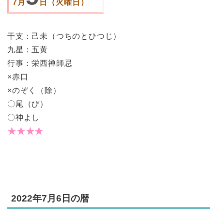
7月
日（火曜日）
干支：己未（つちのとひつじ）
九星：五黄
行事：栄西禅師忌
×赤口
×のぞく（除）
〇尾（び）
〇神よし
★★★★
2022年7月6日の暦