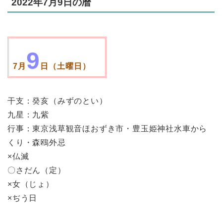
2022年7月9日の暦
9
7月
日（土曜日）
干支：癸亥（みずのとい）
九星：九紫
行事：東京浅草観音ほおずき市・豊玉姫神社水車から
くり・森鴎外忌
×仏滅
〇さだん（定）
×女（じょ）
×ぢう日