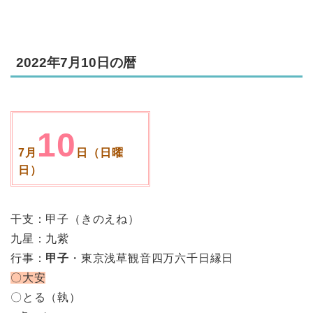
2022年7月10日の暦
10
7月
日（日曜
日）
干支：甲子（きのえね）
九星：九紫
行事：
甲子
・東京浅草観音四万六千日縁日
〇大安
〇とる（執）