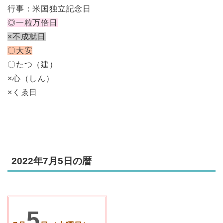
行事：米国独立記念日
◎一粒万倍日
×不成就日
〇大安
〇たつ（建）
×心（しん）
×くゑ日
2022年7月5日の暦
5