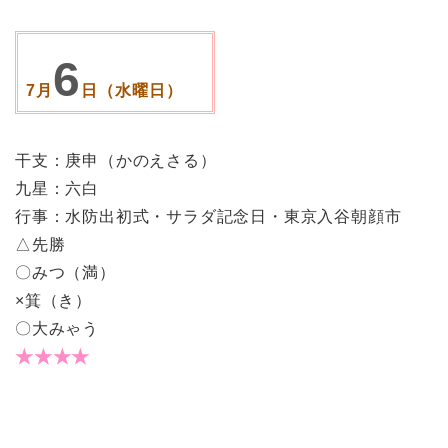
6
7月
日（水曜日）
干支：庚申（かのえさる）
九星：六白
行事：水防出初式・サラダ記念日・東京入谷朝顔市
△先勝
〇みつ（満）
×箕（き）
〇大みゃう
★★★★