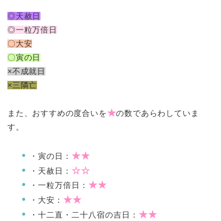
◎天赦日
◎一粒万倍日
〇大安
〇寅の日
×不成就日
×三隣亡
★
また、おすすめの度合いを
の数であらわしていま
す。
★★
・寅の日：
☆☆
・天赦日：
★★
・一粒万倍日：
★★
・大安：
★★
・十二直・二十八宿の吉日：