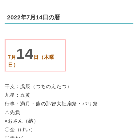
2022年7月14日の暦
14
7月
日（木曜
日）
干支：戊辰（つちのえたつ）
九星：五黄
行事：満月・熊の那智大社扇祭・パリ祭
△先負
×おさん（納）
〇奎（けい）