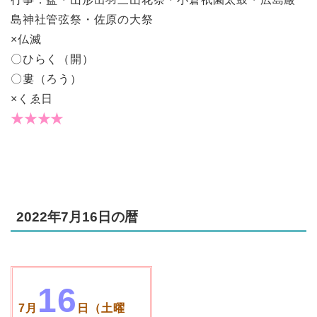
島神社管弦祭・佐原の大祭
×仏滅
〇ひらく（開）
〇婁（ろう）
×くゑ日
★★★★
2022年7月16日の暦
16
7月
日（土曜