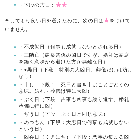
★★
・下段の吉日：
★
そしてより良い日を選ぶために、次の日は
をつけて
いません。
・不成就日（何事も成就しないとされる日）
・三隣亡（建築関係の凶日ですが、婚礼は家庭
を築く意味から避けた方が無難な日）
・●黒日（下段：特別の大凶日。葬儀だけは妨げ
なし）
・十し（下段：十死日と書き十はことごとくの
意味。婚礼・葬儀は特に大凶）
・ぶく日（下段：吉事も凶事も繰り返す。婚礼
葬儀に特に凶）
・ぢう日（下段：ぶく日と同じ意味）
・めつもん（下段：大悪日で何事も成就しない
という日）
・凶会日（くえにち）（下段：悪事の集まる凶